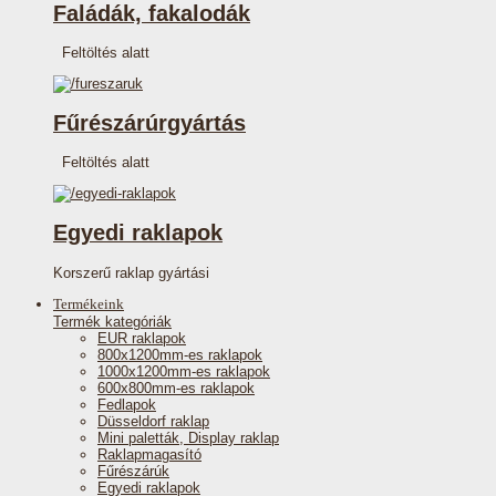
Faládák, fakalodák
Feltöltés alatt
Fűrészárúrgyártás
Feltöltés alatt
Egyedi raklapok
Korszerű raklap gyártási
Termékeink
Termék kategóriák
EUR raklapok
800x1200mm-es raklapok
1000x1200mm-es raklapok
600x800mm-es raklapok
Fedlapok
Düsseldorf raklap
Mini paletták, Display raklap
Raklapmagasító
Fűrészárúk
Egyedi raklapok