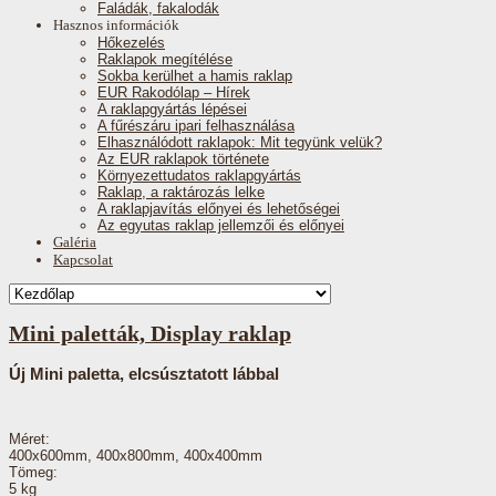
Faládák, fakalodák
Hasznos információk
Hőkezelés
Raklapok megítélése
Sokba kerülhet a hamis raklap
EUR Rakodólap – Hírek
A raklapgyártás lépései
A fűrészáru ipari felhasználása
Elhasználódott raklapok: Mit tegyünk velük?
Az EUR raklapok története
Környezettudatos raklapgyártás
Raklap, a raktározás lelke
A raklapjavítás előnyei és lehetőségei
Az egyutas raklap jellemzői és előnyei
Galéria
Kapcsolat
Mini paletták, Display raklap
Új Mini paletta, elcsúsztatott lábbal
Méret:
400x600mm, 400x800mm, 400x400mm
Tömeg:
5 kg