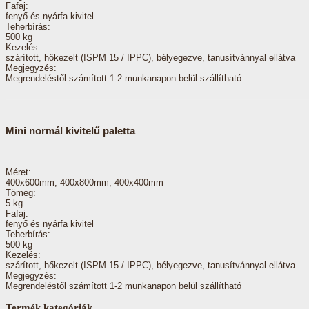
Fafaj:
fenyő és nyárfa kivitel
Teherbírás:
500 kg
Kezelés:
szárított, hőkezelt (ISPM 15 / IPPC), bélyegezve, tanusítvánnyal ellátva
Megjegyzés:
Megrendeléstől számított 1-2 munkanapon belül szállítható
Mini normál kivitelű paletta
Méret:
400x600mm, 400x800mm, 400x400mm
Tömeg:
5 kg
Fafaj:
fenyő és nyárfa kivitel
Teherbírás:
500 kg
Kezelés:
szárított, hőkezelt (ISPM 15 / IPPC), bélyegezve, tanusítvánnyal ellátva
Megjegyzés:
Megrendeléstől számított 1-2 munkanapon belül szállítható
Termék kategóriák